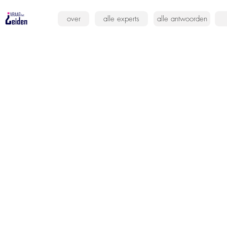
over
alle experts
alle antwoorden