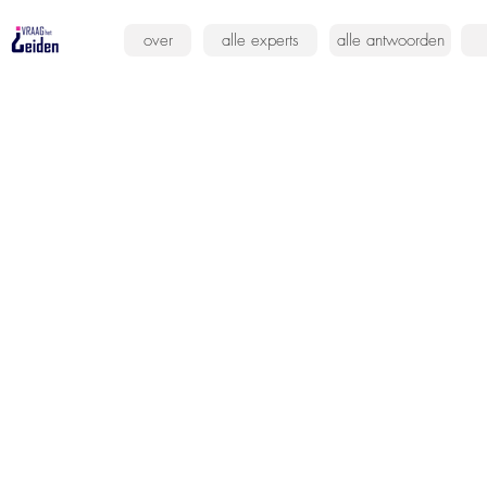
over
alle experts
alle antwoorden