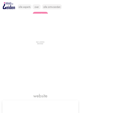
alle experts
over
alle antwoorden
vragen lessen
Vraag het
hier
website