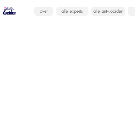
over
alle experts
alle antwoorden