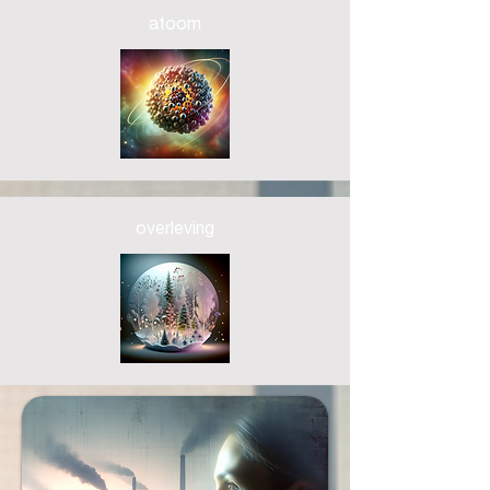
atoom
overleving