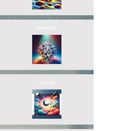
molecuul
dromen