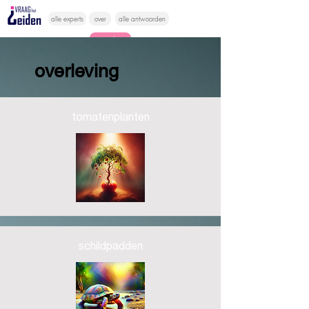
alle experts
over
alle antwoorden
vragen lessen
overleving
Vraag het
hier
tomatenplanten
schildpadden