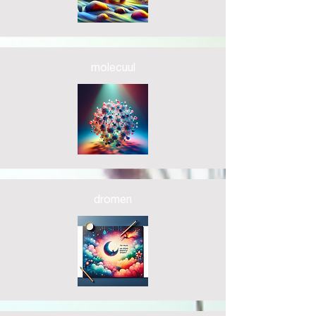
molecuul
dromen