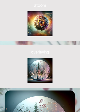
atoom
overleving