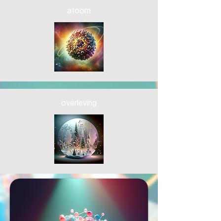
atoom
overleving