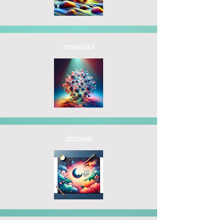
molecuul
dromen