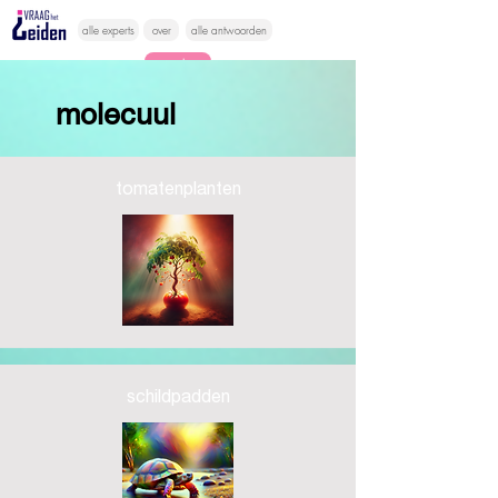
alle experts
over
alle antwoorden
vragen lessen
molecuul
Vraag het
hier
tomatenplanten
schildpadden