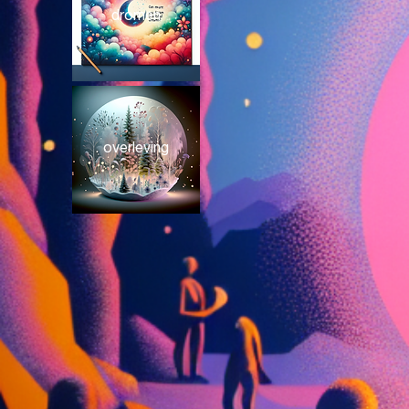
dromen
overleving