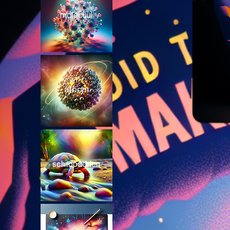
molecuul
atoom
schildpadden