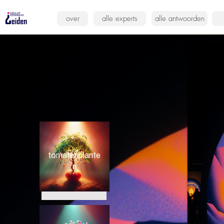
over
alle experts
alle antwoorden
vuur
tomatenplante
n