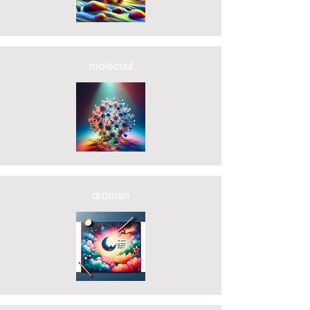
molecuul
dromen