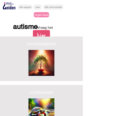
alle experts
over
alle antwoorden
vragen lessen
autisme
Vraag het
hier
tomatenplanten
schildpadden