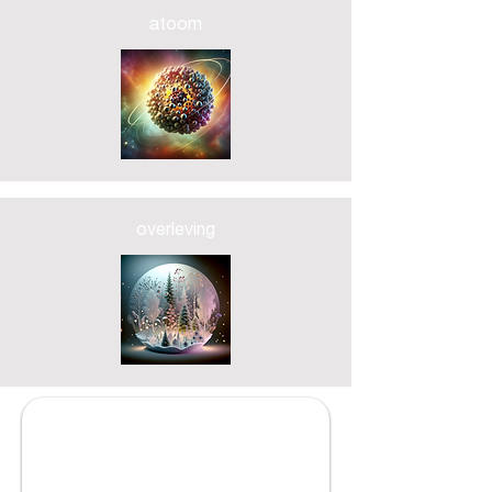
atoom
overleving