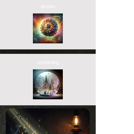
atoom
overleving