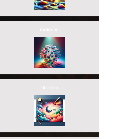
molecuul
dromen