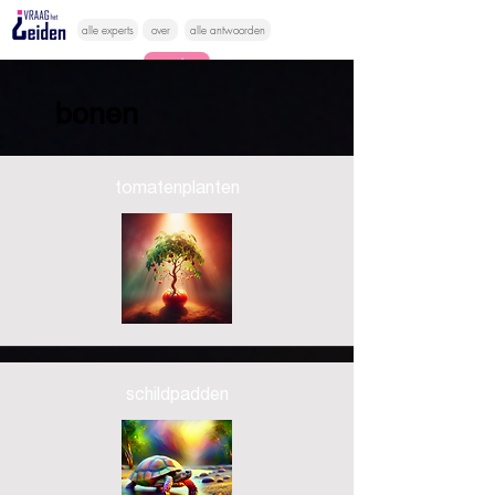
alle experts
over
alle antwoorden
vragen lessen
bonen
Vraag het
hier
tomatenplanten
schildpadden