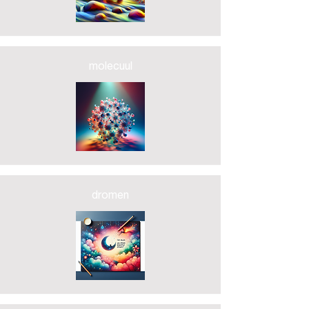
molecuul
dromen