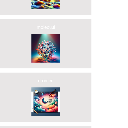
molecuul
dromen