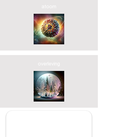
atoom
overleving