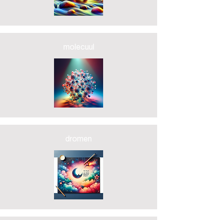
molecuul
dromen