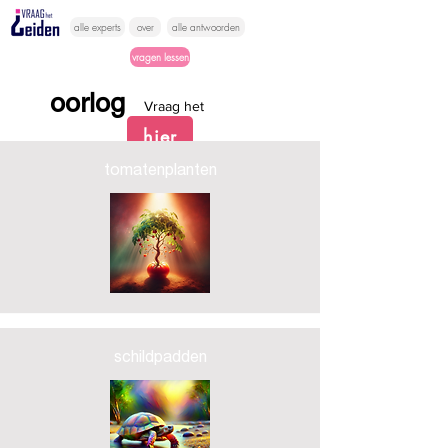
alle experts
over
alle antwoorden
vragen lessen
oorlog
Vraag het
hier
tomatenplanten
schildpadden