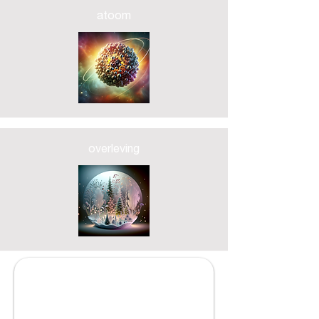
atoom
overleving