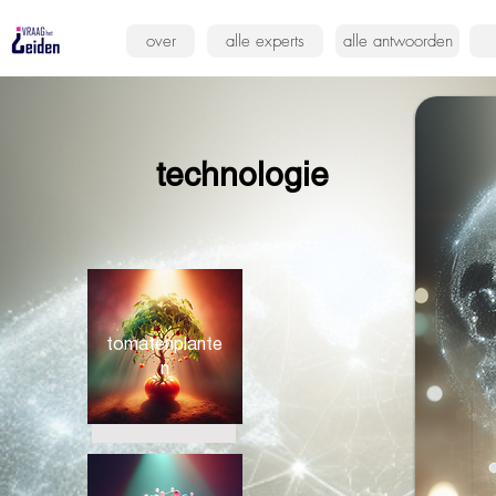
over
alle experts
alle antwoorden
technologie
tomatenplante
n