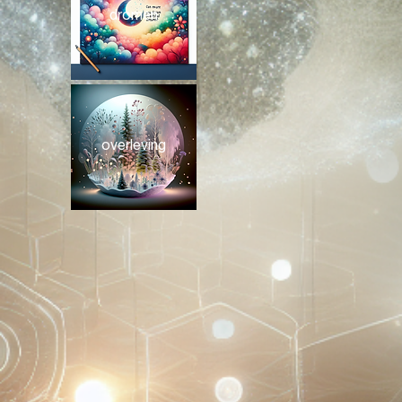
dromen
overleving