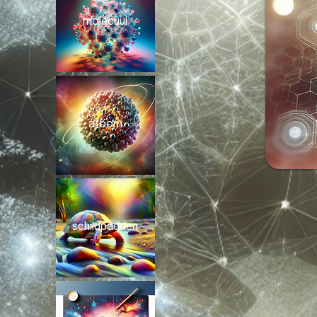
molecuul
atoom
schildpadden