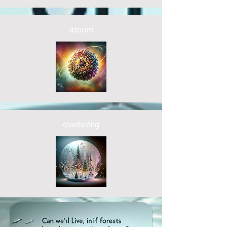
atoom
overleving