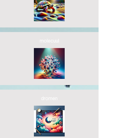
molecuul
dromen