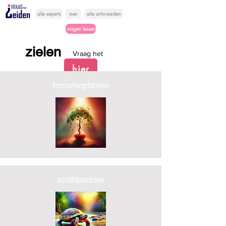
alle experts
over
alle antwoorden
vragen lessen
zielen
Vraag het
hier
tomatenplanten
schildpadden